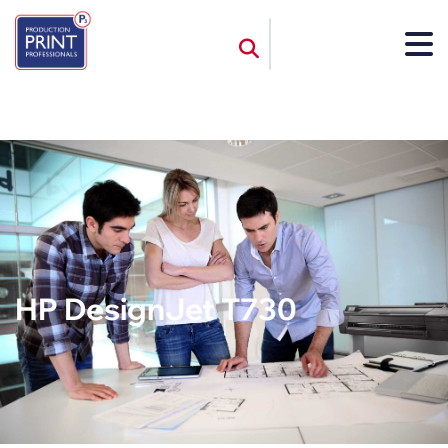
HP DesignJet T730