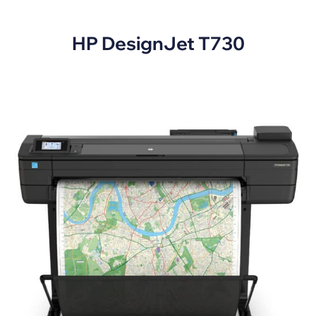
HP DesignJet T730