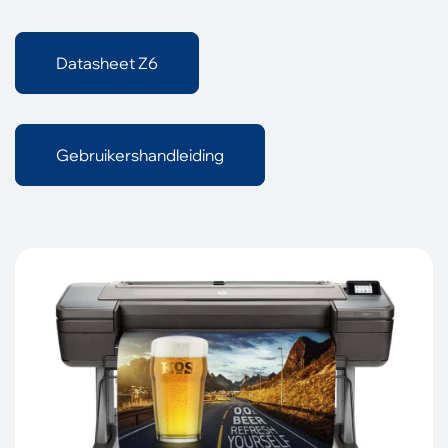
Datasheet Z6
Gebruikershandleiding