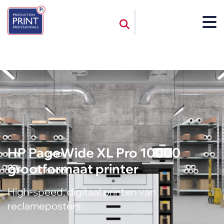
HP PageWide XL Pro 10000
grootformaat printer
High-speed, digitaal printen van
reclameposters