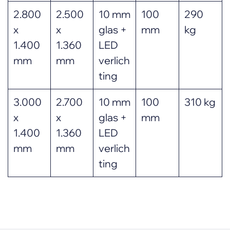
2.800
2.500
10 mm
100
290
x
x
glas +
mm
kg
1.400
1.360
LED
mm
mm
verlich
ting
3.000
2.700
10 mm
100
310 kg
x
x
glas +
mm
1.400
1.360
LED
mm
mm
verlich
ting