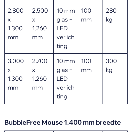
2.800
2.500
10 mm
100
280
x
x
glas +
mm
kg
1.300
1.260
LED
mm
mm
verlich
ting
3.000
2.700
10 mm
100
300
x
x
glas +
mm
kg
1.300
1.260
LED
mm
mm
verlich
ting
BubbleFree Mouse 1.400 mm breedte