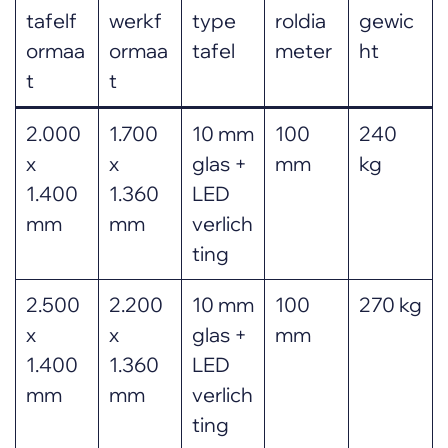
tafelf
werkf
type
roldia
gewic
ormaa
ormaa
tafel
meter
ht
t
t
2.000
1.700
10 mm
100
240
x
x
glas +
mm
kg
1.400
1.360
LED
mm
mm
verlich
ting
2.500
2.200
10 mm
100
270 kg
x
x
glas +
mm
1.400
1.360
LED
mm
mm
verlich
ting