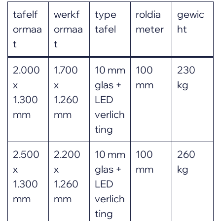
tafelf
werkf
type
roldia
gewic
ormaa
ormaa
tafel
meter
ht
t
t
2.000
1.700
10 mm
100
230
x
x
glas +
mm
kg
1.300
1.260
LED
mm
mm
verlich
ting
2.500
2.200
10 mm
100
260
x
x
glas +
mm
kg
1.300
1.260
LED
mm
mm
verlich
ting