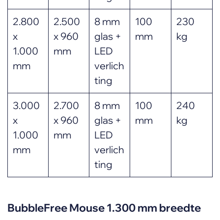
2.800
2.500
8 mm
100
230
x
x 960
glas +
mm
kg
1.000
mm
LED
mm
verlich
ting
3.000
2.700
8 mm
100
240
x
x 960
glas +
mm
kg
1.000
mm
LED
mm
verlich
ting
BubbleFree Mouse 1.300 mm breedte