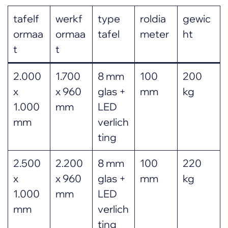
tafelf
werkf
type
roldia
gewic
ormaa
ormaa
tafel
meter
ht
t
t
2.000
1.700
8 mm
100
200
x
x 960
glas +
mm
kg
1.000
mm
LED
mm
verlich
ting
2.500
2.200
8 mm
100
220
x
x 960
glas +
mm
kg
1.000
mm
LED
mm
verlich
ting