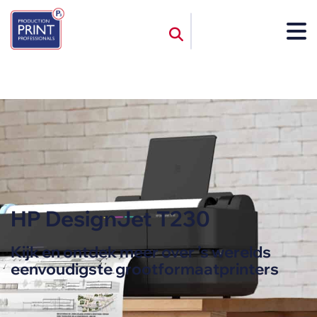
HP DesignJet T230
Kijk en ontdek meer over ’s werelds
eenvoudigste grootformaatprinters