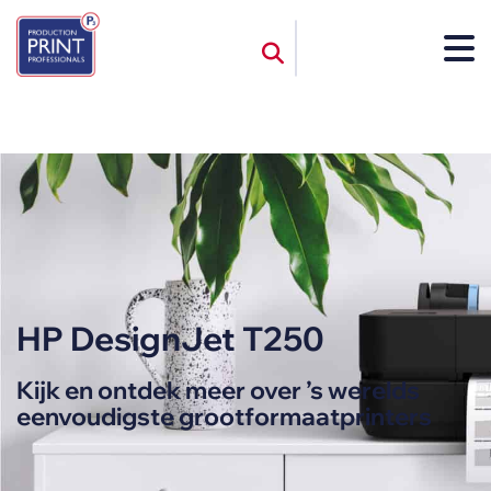
HP DesignJet T250
Kijk en ontdek meer over ’s werelds
eenvoudigste grootformaatprinters