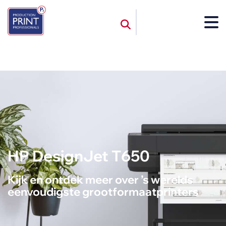
HP DesignJet T650
Kijk en ontdek meer over ’s werelds
eenvoudigste grootformaatprinters