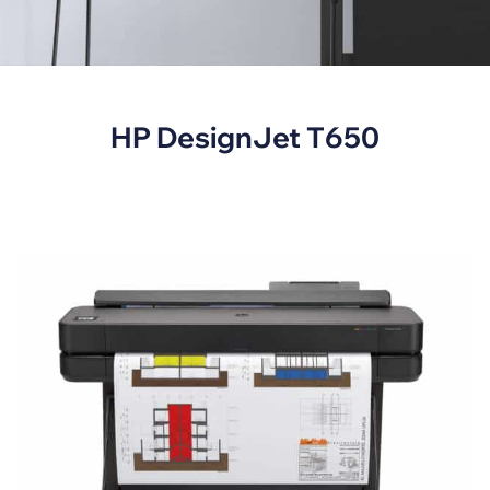
HP DesignJet T650